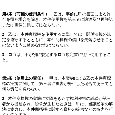
第4
条（商標の使用条件）
乙は、事前に甲の書面による許
可を得た場合を除き、本件使用権を第三者に譲渡及び再許諾
または担保に供してはならない。
2
乙は、本件商標権を使用するに際しては、関係法規の規
定を遵守するとともに、本件商標権の信用を失落させること
のないように努めなければならない。
3
ロゴは、甲が別に規定するロゴ規定書に従い使用するこ
と。
第
5
条（使用上の責任）
甲は、本契約による乙の本件商標
権の実施に関して、第三者に損害が発生した場合であっても
何ら責任を負わない。
2
本件商標権の実施に支障をきたす権利侵害の訴訟が第三
者から提起され、紛争が生じたときは、甲は、当該紛争の解
決に協力し、本件商標権に関する資料の提供などの協力を行
うものとする。