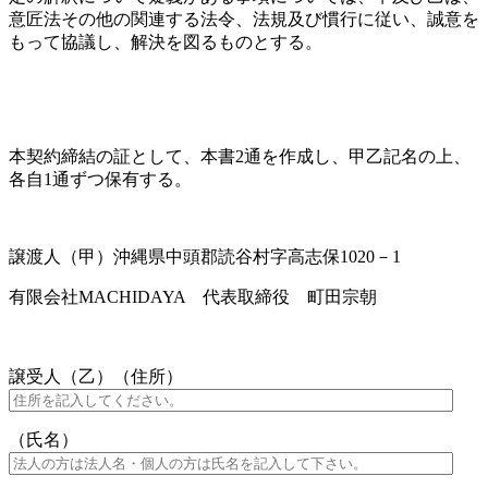
意匠法その他の関連する法令、法規及び慣行に従い、誠意を
もって協議し、解決を図るものとする。
本契約締結の証として、本書2通を作成し、甲乙記名の上、
各自1通ずつ保有する。
譲渡人（甲）沖縄県中頭郡読谷村字高志保1020－1
有限会社MACHIDAYA 代表取締役 町田宗朝
譲受人（乙）（住所）
（氏名）