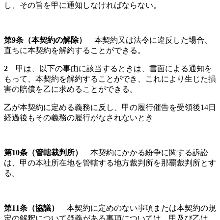
し、その旨を甲に通知しなければならない。
第
9
条（本契約の解除）
本契約又は法令に違反した場合、
直ちに本契約を解約することができる。
2
甲は、以下の事由に該当するときは、書面による通知を
もって、本契約を解約することができ、これにより生じた損
害の賠償を乙に求めることができる。
乙が本契約に定める義務に反し、甲の履行催告を受領後14日
経過後もその義務の履行がなされないとき
第
10
条（管轄裁判所）
本契約にかかる紛争に関する訴訟
は、甲の本社所在地を管轄する地方裁判所を那覇裁判所とす
る。
第
11
条（協議）
本契約に定めのない事項または本契約の規
定の解釈について疑義がある事項については、甲及び乙は、