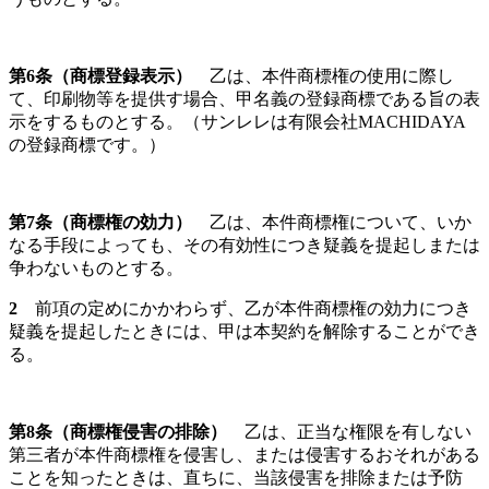
第
6
条（商標登録表示）
乙は、本件商標権の使用に際し
て、印刷物等を提供す場合、甲名義の登録商標である旨の表
示をするものとする。（サンレレは有限会社MACHIDAYA
の登録商標です。）
第
7
条（商標権の効力）
乙は、本件商標権について、いか
なる手段によっても、その有効性につき疑義を提起しまたは
争わないものとする。
2
前項の定めにかかわらず、乙が本件商標権の効力につき
疑義を提起したときには、甲は本契約を解除することができ
る。
第
8
条（商標権侵害の排除）
乙は、正当な権限を有しない
第三者が本件商標権を侵害し、または侵害するおそれがある
ことを知ったときは、直ちに、当該侵害を排除または予防